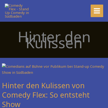
Zum
MAIN
Inhalt
MEN
springen
Hinter den
Kulissen
Hinter
den
Kulissen
Hinter den Kulissen von
von
Comedy
Comedy Flex: So entsteht
Flex:
Show
So